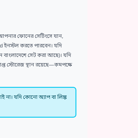
। আপনার ফোনের সেটিংসে যান,
kbd ইনস্টল করতে পারবেন। যদি
ান বাংলাদেশে সেট করা আছে)। যদি
াপ্ত স্টোরেজ স্থান রয়েছে—কমপক্ষে
ই না। যদি কোনো অ্যাপ বা লিঙ্ক