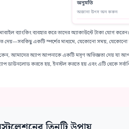
অনুমতি
অজানা উৎস অন করুন
া মোবাইল ব্যাংকিং ব্যবহার করে তাদের অ্যাকাউন্টে টাকা যোগ ক
ে দেয়—সবকিছু একটি স্পর্শের মাধ্যমে, যেকোনো সময়, যেকোনো স
া কেন, আমাদের অ্যাপ আপনাকে একটি মসৃণ অভিজ্ঞতা দেয় যা আপনা
াপ ডাউনলোড করতে হয়, ইনস্টল করতে হয় এবং এটি থেকে সর্বাধি
স্টলেশনের তিনটি উপায়