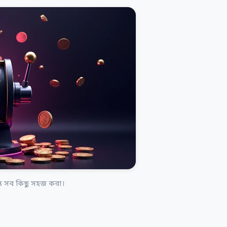
ন্ত সব কিছু সহজ করা।