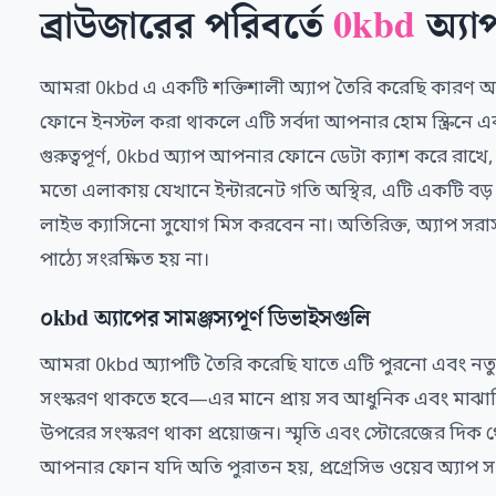
ব্রাউজারের পরিবর্তে
0kbd
অ্যাপ
আমরা 0kbd এ একটি শক্তিশালী অ্যাপ তৈরি করেছি কারণ আমর
ফোনে ইনস্টল করা থাকলে এটি সর্বদা আপনার হোম স্ক্রি
গুরুত্বপূর্ণ, 0kbd অ্যাপ আপনার ফোনে ডেটা ক্যাশ করে রাখে
মতো এলাকায় যেখানে ইন্টারনেট গতি অস্থির, এটি একটি বড় পা
লাইভ ক্যাসিনো সুযোগ মিস করবেন না। অতিরিক্ত, অ্যাপ সরা
পাঠ্যে সংরক্ষিত হয় না।
০kbd অ্যাপের সামঞ্জস্যপূর্ণ ডিভাইসগুলি
আমরা 0kbd অ্যাপটি তৈরি করেছি যাতে এটি পুরনো এবং ন
সংস্করণ থাকতে হবে—এর মানে প্রায় সব আধুনিক এবং মাঝারি
উপরের সংস্করণ থাকা প্রয়োজন। স্মৃতি এবং স্টোরেজের দিক থে
আপনার ফোন যদি অতি পুরাতন হয়, প্রগ্রেসিভ ওয়েব অ্যাপ স