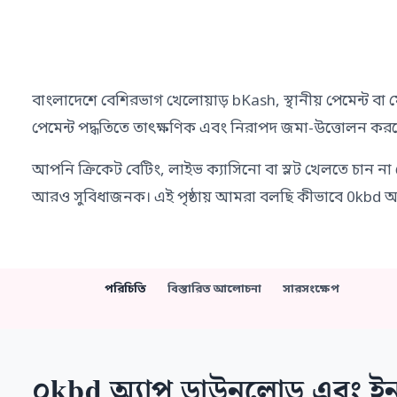
বাংলাদেশে বেশিরভাগ খেলোয়াড় bKash, স্থানীয় পেমেন্ট ব
পেমেন্ট পদ্ধতিতে তাৎক্ষণিক এবং নিরাপদ জমা-উত্তোলন করত
আপনি ক্রিকেট বেটিং, লাইভ ক্যাসিনো বা স্লট খেলতে চান ন
আরও সুবিধাজনক। এই পৃষ্ঠায় আমরা বলছি কীভাবে 0kbd অ্য
পরিচিতি
বিস্তারিত আলোচনা
সারসংক্ষেপ
০kbd অ্যাপ ডাউনলোড এবং ইন