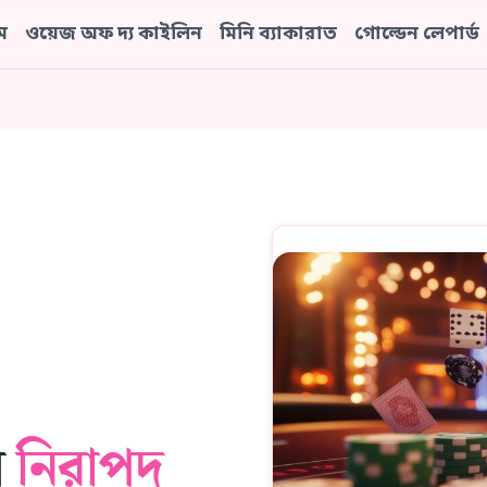
ম
ওয়েজ অফ দ্য কাইলিন
মিনি ব্যাকারাত
গোল্ডেন লেপার্ড
ে
নিরাপদ