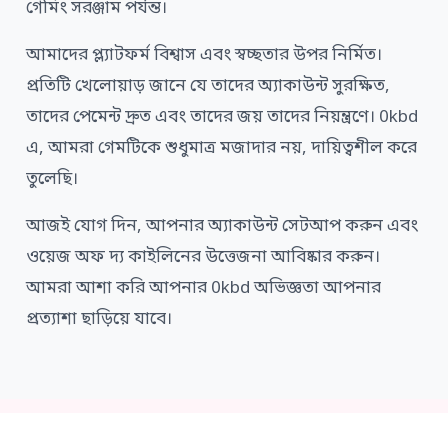
গেমিং সরঞ্জাম পর্যন্ত।
আমাদের প্ল্যাটফর্ম বিশ্বাস এবং স্বচ্ছতার উপর নির্মিত।
প্রতিটি খেলোয়াড় জানে যে তাদের অ্যাকাউন্ট সুরক্ষিত,
তাদের পেমেন্ট দ্রুত এবং তাদের জয় তাদের নিয়ন্ত্রণে। 0kbd
এ, আমরা গেমটিকে শুধুমাত্র মজাদার নয়, দায়িত্বশীল করে
তুলেছি।
আজই যোগ দিন, আপনার অ্যাকাউন্ট সেটআপ করুন এবং
ওয়েজ অফ দ্য কাইলিনের উত্তেজনা আবিষ্কার করুন।
আমরা আশা করি আপনার 0kbd অভিজ্ঞতা আপনার
প্রত্যাশা ছাড়িয়ে যাবে।