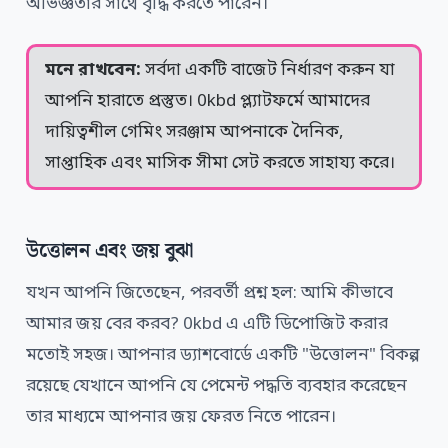
অভিজ্ঞতার সাথে বৃদ্ধি করতে পারেন।
মনে রাখবেন:
সর্বদা একটি বাজেট নির্ধারণ করুন যা
আপনি হারাতে প্রস্তুত। 0kbd প্ল্যাটফর্মে আমাদের
দায়িত্বশীল গেমিং সরঞ্জাম আপনাকে দৈনিক,
সাপ্তাহিক এবং মাসিক সীমা সেট করতে সাহায্য করে।
উত্তোলন এবং জয় বুঝা
যখন আপনি জিতেছেন, পরবর্তী প্রশ্ন হল: আমি কীভাবে
আমার জয় বের করব? 0kbd এ এটি ডিপোজিট করার
মতোই সহজ। আপনার ড্যাশবোর্ডে একটি "উত্তোলন" বিকল্প
রয়েছে যেখানে আপনি যে পেমেন্ট পদ্ধতি ব্যবহার করেছেন
তার মাধ্যমে আপনার জয় ফেরত নিতে পারেন।