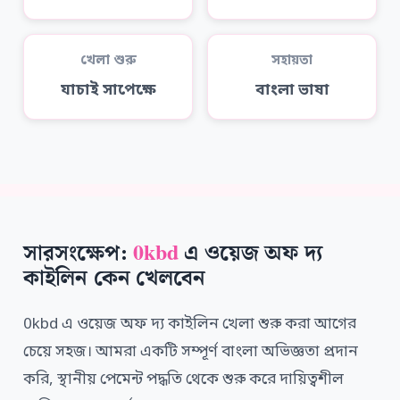
খেলা শুরু
সহায়তা
যাচাই সাপেক্ষে
বাংলা ভাষা
সারসংক্ষেপ:
0kbd
এ ওয়েজ অফ দ্য
কাইলিন কেন খেলবেন
0kbd এ ওয়েজ অফ দ্য কাইলিন খেলা শুরু করা আগের
চেয়ে সহজ। আমরা একটি সম্পূর্ণ বাংলা অভিজ্ঞতা প্রদান
করি, স্থানীয় পেমেন্ট পদ্ধতি থেকে শুরু করে দায়িত্বশীল