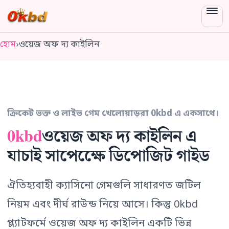
0kbd
হোম
›
ওয়েজ অফ দ্য কাইলিন
ক্রিকেট ভক্ত ও লাইভ গেম খেলোয়াড়রা 0kbd এ একসাথে।
0kbd
ওয়েজ অফ দ্য কাইলিন এ
যাচাই সাপেক্ষেে ডিপোজিট গাইড
ঐতিহ্যবাহী ক্যাসিনো গেমগুলি সাধারণত জটিল
নিয়ম এবং দীর্ঘ রাউন্ড নিয়ে আসে। কিন্তু 0kbd
প্ল্যাটফর্মে ওয়েজ অফ দ্য কাইলিন একটি ভিন্ন