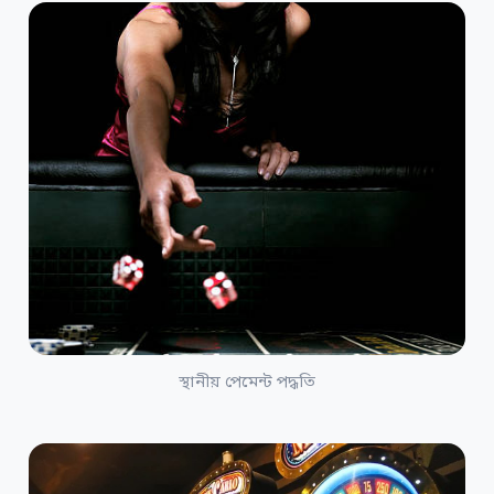
স্থানীয় পেমেন্ট পদ্ধতি