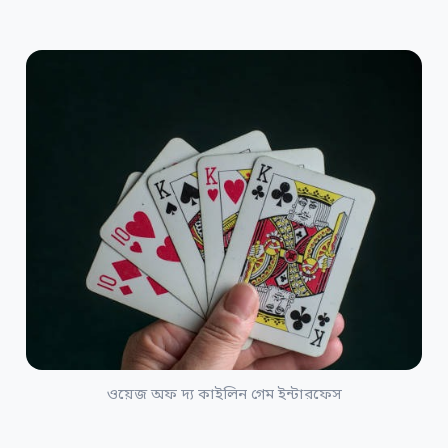
ওয়েজ অফ দ্য কাইলিন গেম ইন্টারফেস