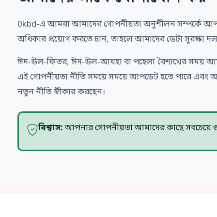
0kbd-এ আমরা আমাদের গোপনীয়তা অনুশীলন সম্পর্কে আপনার প্র
অধিকার প্রয়োগ করতে চান, তাহলে আমাদের ডেটা সুরক্ষা দল
ঈদ-উল-ফিতর, ঈদ-উল-আযহা বা পহেলা বৈশাখের সময় আমাদের প
এই গোপনীয়তা নীতি সময়ে সময়ে আপডেট হতে পারে এবং আম
নতুন নীতি স্বীকার করছেন।
বিশ্বাস:
আপনার গোপনীয়তা আমাদের কাছে সবচেয়ে গুরুত্