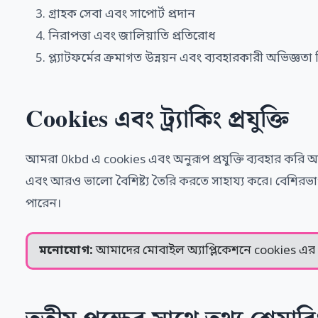
গ্রাহক সেবা এবং সাপোর্ট প্রদান
নিরাপত্তা এবং জালিয়াতি প্রতিরোধ
প্ল্যাটফর্মের ক্রমাগত উন্নয়ন এবং ব্যবহারকারী অভিজ্ঞতা 
Cookies এবং ট্র্যাকিং প্রযুক্তি
আমরা 0kbd এ cookies এবং অনুরূপ প্রযুক্তি ব্যবহার করি আ
এবং আরও ভালো বৈশিষ্ট্য তৈরি করতে সাহায্য করে। বেশিরভাগ 
পারেন।
মনোযোগ:
আমাদের মোবাইল অ্যাপ্লিকেশনে cookies এর পর