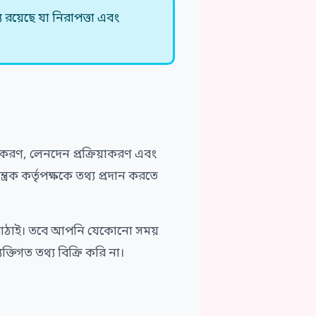
 রয়েছে যা নিরাপত্তা এবং
করণ, লেনদেন প্রক্রিয়াকরণ এবং
ক কর্তৃপক্ষকে তথ্য প্রদান করতে
াঠাই। তবে আপনি যেকোনো সময়
িগত তথ্য বিক্রি করি না।