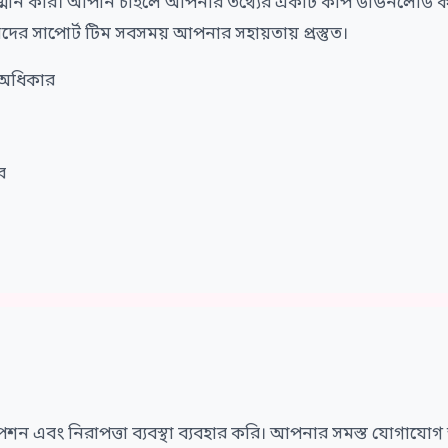
ান করি। আপনি চাইলে আপনার তথ্যের একটি কপি ডাউনলোড করতে প
ের সাপোর্ট টিম সবসময় আপনার সহায়তায় প্রস্তুত।
র অধিকার
র
শন এবং নিরাপত্তা ব্যবস্থা ব্যবহার করি। আপনার সমস্ত যোগাযোগ