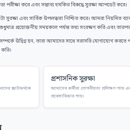
তা পরীক্ষা করে এবং সম্ভাব্য হুমকির বিরুদ্ধে সুরক্ষা আপডেট করে।
যা ডেটা সুরক্ষা এবং সার্বিক উপলব্ধতা নিশ্চিত করে। আমরা নিয়মি
ুমাত্র প্রয়োজনীয় সময়কাল পর্যন্ত তথ্য সংরক্ষণ করি এবং তারপর
 সম্পর্কে উদ্বিগ্ন হন, তারা আমাদের সাথে সরাসরি যোগাযোগ করত
ন করি।
প্রশাসনিক সুরক্ষা
দের প্ল্যাটফর্মকে
আমাদের কর্মীরা গোপনীয়তা প্রশিক্ষণ পায় এবং 
প্রবেশাধিকার পায়।
ন